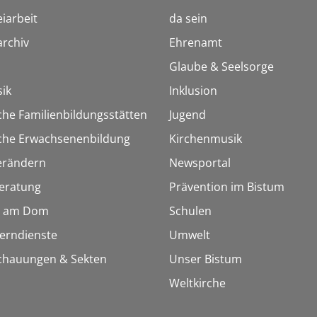
iarbeit
da sein
rchiv
Ehrenamt
Glaube & Seelsorge
ik
Inklusion
che Familienbildungsstätten
Jugend
sche Erwachsenenbildung
Kirchenmusik
erändern
Newsportal
eratung
Prävention im Bistum
 am Dom
Schulen
Lerndienste
Umwelt
chauungen & Sekten
Unser Bistum
Weltkirche