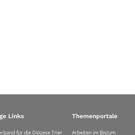
ge Links
Themenportale
erband für die Diözese Trier
Arbeiten im Bistum