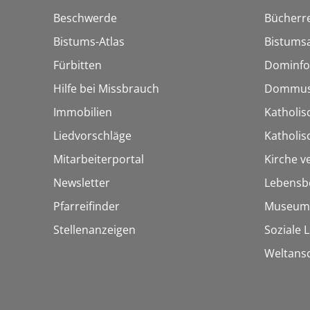
Beschwerde
Bücherre
Bistums-Atlas
Bistumsa
Fürbitten
Dominfo
Hilfe bei Missbrauch
Dommus
Immobilien
Katholis
Liedvorschläge
Katholi
Mitarbeiterportal
Kirche v
Newsletter
Lebensb
Pfarreifinder
Museum
Stellenanzeigen
Soziale 
Weltans