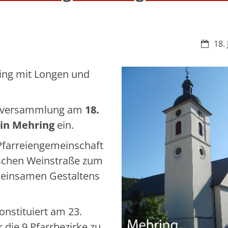
Datum
18.
ring mit Longen und
irksversammlung am
18.
 in Mehring
ein.
Pfarreiengemeinschaft
mischen Weinstraße zum
emeinsamen Gestaltens
nstituiert am 23.
die 9 Pfarrbezirke zu