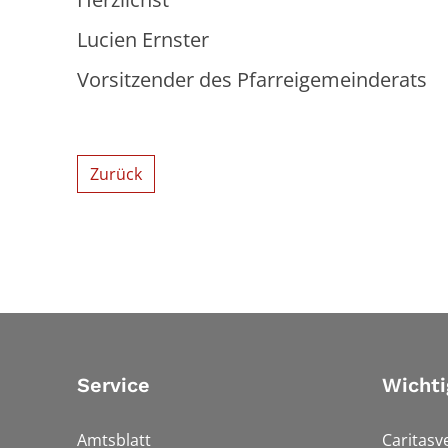
Lucien Ernster
Vorsitzender des Pfarreigemeinderats
Zurück
Service
Wichti
Amtsblatt
Caritasv