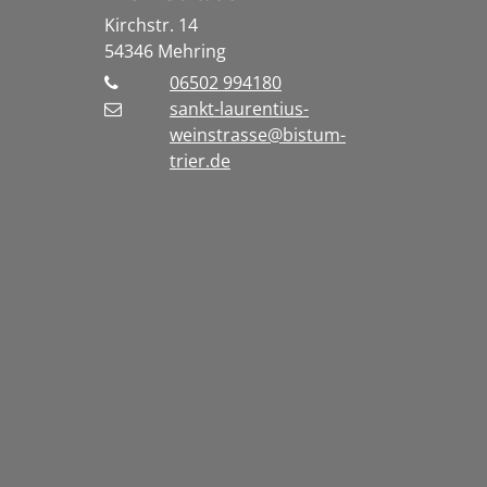
Kirchstr. 14
54346
Mehring
06502 994180
sankt-laurentius-
weinstrasse@bistum-
trier.de