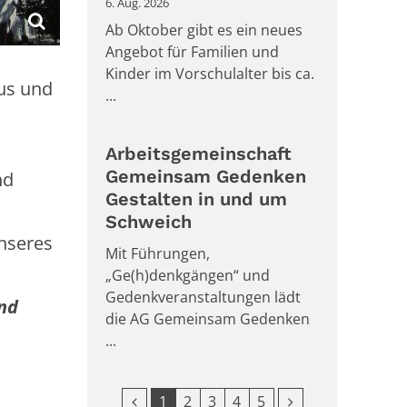
6. Aug. 2026
Ab Oktober gibt es ein neues
Angebot für Familien und
Kinder im Vorschulalter bis ca.
ius und
...
Arbeitsgemeinschaft
Gemeinsam Gedenken
nd
Gestalten in und um
Schweich
nseres
Mit Führungen,
„Ge(h)denkgängen“ und
Gedenkveranstaltungen lädt
und
die AG Gemeinsam Gedenken
...
Vorherige Seite
Nächste Seite
1
2
3
4
5