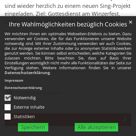
sind wieder herzlich zu einem neuen Sing-Projekt
eingeladen. Ziel: Gottesdienst am Winzerfest,
Sonntag, 06. September 10:30 Uhr im Festzelt. ...
✕
Ihre Wahlmöglichkeiten bezüglich Cookies
Wir möchten Ihnen ein optimales Webseiten-Erlebnis zu bieten. Dazu
Mehr
verwenden wir Cookies, die für das Funktionieren unserer Website
notwendig sind. Mit Ihrer Zustimmung verwenden wir auch Cookies,
die zur Anzeige externer Inhalte oder zu anonymen Statistikzwecken
genutzt werden. Sie können selbst entscheiden, welche Kategorien Sie
zulassen möchten. Bitte beachten Sie, dass auf Basis Ihrer
Einstellungen womöglich nicht mehr alle Funktionalitäten der Seite zur
Mehr anzeigen
Verfügung stehen. Weitere Informationen finden Sie in unserer
Datenschutzerklärung
.
Impressum
Datenschutzerklärung
Suche in Nachrichten
Notwendig
Externe Inhalte
Statistiken
Archiv
Speichern
Alle akzeptieren