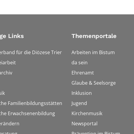
ge Links
Themenportale
erband für die Diözese Trier
Arbeiten im Bistum
iarbeit
da sein
rchiv
Ehrenamt
Glaube & Seelsorge
ik
Inklusion
che Familienbildungsstätten
Jugend
sche Erwachsenenbildung
Kirchenmusik
erändern
Newsportal
eratung
Prävention im Bistum