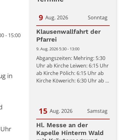
9
Aug. 2026
Sonntag
Datum: 9. August 2026
Klausenwallfahrt der
0 - 15:00
Pfarrei
9. Aug. 2026 5:30 - 13:00
Abgangszeiten: Mehring: 5:30
Uhr ab Kirche Leiwen: 6:15 Uhr
ab Kirche Pölich: 6:15 Uhr ab
ug in
Kirche Köwerich: 6:30 Uhr ab ...
d
15
Aug. 2026
Samstag
Datum: 15. August 2026
Hl. Messe an der
 Uhr
Kapelle Hinterm Wald