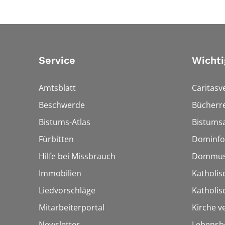
Service
Wichti
Amtsblatt
Caritasv
Beschwerde
Bücherre
Bistums-Atlas
Bistumsa
Fürbitten
Dominfo
Hilfe bei Missbrauch
Dommus
Immobilien
Katholis
Liedvorschläge
Katholi
Mitarbeiterportal
Kirche v
Newsletter
Lebensb