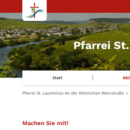
Zum Inhalt springen
Pfarrei S
Start
Akt
Pfarrei St. Laurentius An der Römischen Weinstraße
:
Machen Sie mit!