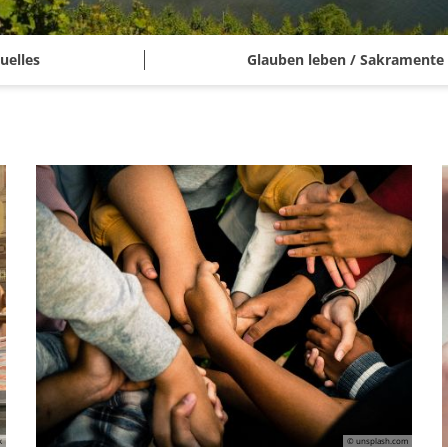
uelles
Glauben leben / Sakramente
k
© unsplash.com