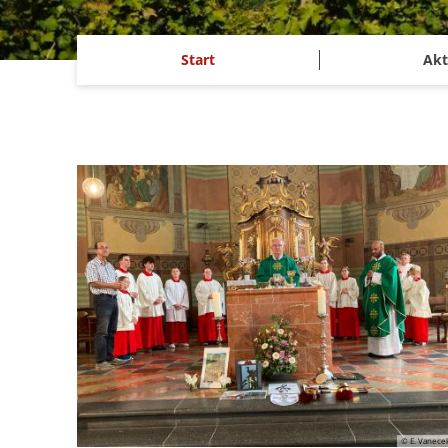
Start
Akt
© E. Vanece