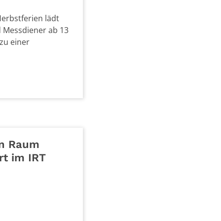
erbstferien lädt
d Messdiener ab 13
zu einer
en Raum
t im IRT