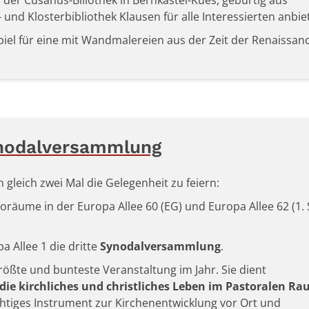
der Cusanus-Biliothek in Bernkastel-Kues, gebürtig aus
 und Klosterbibliothek Klausen für alle Interessierten anbie
piel für eine mit Wand­male­reien aus der Zeit der Renaissan
ynodalversammlung
gleich zwei Mal die Gelegenheit zu feiern:
räume in der Europa Allee 60 (EG) und Europa Allee 62 (1. 
 Allee 1 die dritte
Synodalversammlung
.
ößte und bunteste Veranstaltung im Jahr. Sie dient
ie kirchliches und christliches Leben im Pastoralen R
wichtiges Instrument zur Kirchenentwicklung vor Ort und