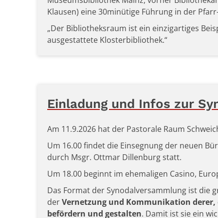
Museumsbibliothek Mainz, vorher Bibliothekar 
Klausen) eine 30minütige Führung in der Pfarr-
„Der Bibliotheksraum ist ein einzigartiges Beis
ausgestattete Klosterbibliothek.“
Einladung und Infos zur S
Am 11.9.2026 hat der Pastorale Raum Schweich 
Um 16.00 findet die Einsegnung der neuen Büro
durch Msgr. Ottmar Dillenburg statt.
Um 18.00 beginnt im ehemaligen Casino, Europa
Das Format der Synodalversammlung ist die gr
der
Vernetzung und Kommunikation derer, d
befördern und gestalten
. Damit ist sie ein 