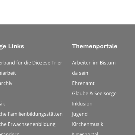
ge Links
Themenportale
erband für die Diözese Trier
Arbeiten im Bistum
iarbeit
da sein
rchiv
Ehrenamt
Glaube & Seelsorge
ik
Inklusion
che Familienbildungsstätten
Jugend
sche Erwachsenenbildung
Kirchenmusik
erändern
Newsportal