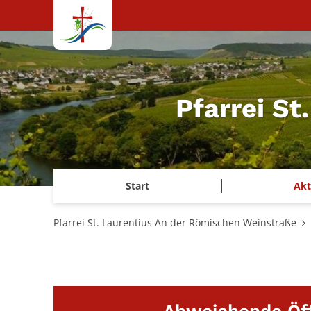
Zum Inhalt springen
Pfarrei S
Start
Akt
Pfarrei St. Laurentius An der Römischen Weinstraße