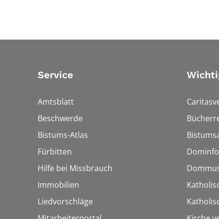
Service
Wichti
Amtsblatt
Caritasv
Beschwerde
Bücherre
Bistums-Atlas
Bistumsa
Fürbitten
Dominfo
Hilfe bei Missbrauch
Dommus
Immobilien
Katholis
Liedvorschläge
Katholi
Mitarbeiterportal
Kirche v