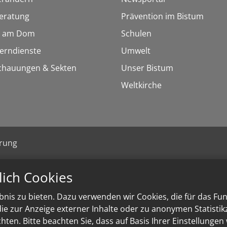
eratung
Prävention im Bistum
 am Dom
Schulen
Lerndienste
Umwelt
chauungen & Sekten
Unser Bistum
Weltkirche
ärung
lich Cookies
nis zu bieten. Dazu verwenden wir Cookies, die für das Fu
e zur Anzeige externer Inhalte oder zu anonymen Statisti
ten. Bitte beachten Sie, dass auf Basis Ihrer Einstellungen