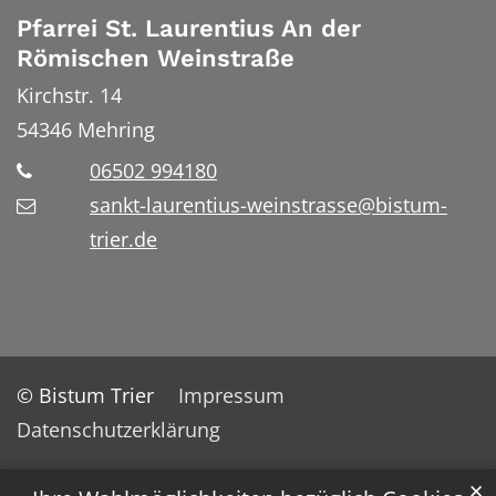
Pfarrei St. Laurentius An der
Römischen Weinstraße
Kirchstr. 14
54346
Mehring
06502 994180
sankt-laurentius-weinstrasse@bistum-
trier.de
© Bistum Trier
Impressum
Datenschutzerklärung
✕