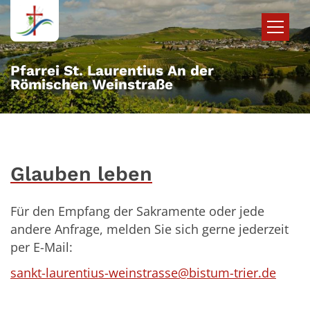
Zum Inhalt springen
Pfarrei St. Laurentius An der
Römischen Weinstraße
Glauben leben
Für den Empfang der Sakramente oder jede
andere Anfrage, melden Sie sich gerne jederzeit
per E-Mail:
sankt-laurentius-weinstrasse@bistum-trier.de