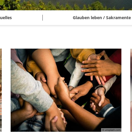
uelles
Glauben leben / Sakramente
k
© unsplash.com