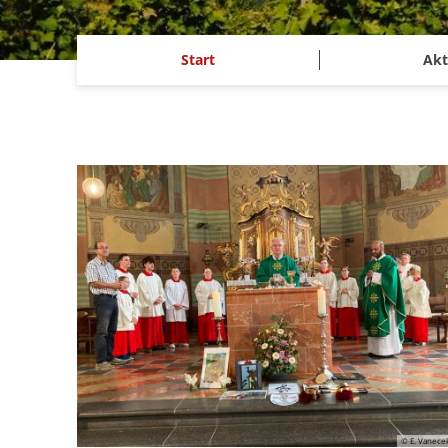
Start
Akt
© E. Vanece