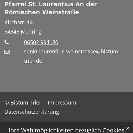
Pfarrei St. Laurentius An der
Römischen Weinstraße
Kirchstr. 14
54346
Mehring
06502 994180
sankt-laurentius-weinstrasse@bistum-
trier.de
© Bistum Trier
Impressum
Datenschutzerklärung
✕
Ihre Wahlmöglichkeiten bezüglich Cookies