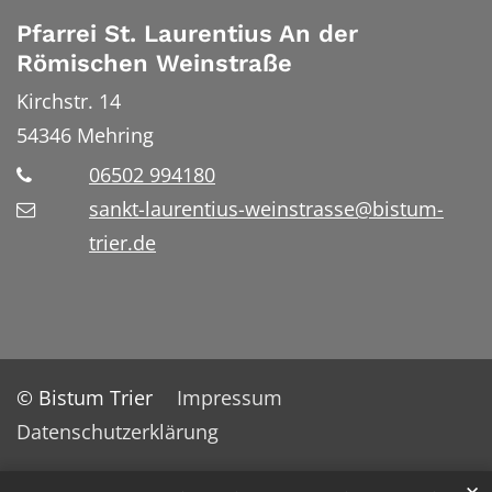
Pfarrei St. Laurentius An der
Römischen Weinstraße
Kirchstr. 14
54346
Mehring
06502 994180
sankt-laurentius-weinstrasse@bistum-
trier.de
© Bistum Trier
Impressum
Datenschutzerklärung