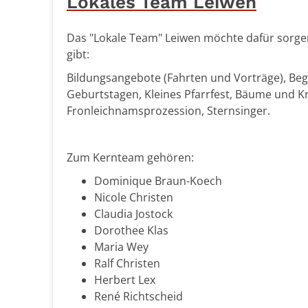
Lokales Team Leiwen
Das "Lokale Team" Leiwen möchte dafür sorgen
gibt:
Bildungsangebote (Fahrten und Vorträge), Be
Geburtstagen, Kleines Pfarrfest, Bäume und K
Fronleichnamsprozession, Sternsinger.
Zum Kernteam gehören:
Dominique Braun-Koech
Nicole Christen
Claudia Jostock
Dorothee Klas
Maria Wey
Ralf Christen
Herbert Lex
René Richtscheid