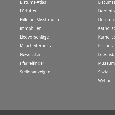
Bistums-Atlas
Bistumsa
Fürbitten
Dominfo
Hilfe bei Missbrauch
Dommus
Immobilien
Katholis
Liedvorschläge
Katholi
Mitarbeiterportal
Kirche v
Newsletter
Lebensb
Pfarreifinder
Museum
Stellenanzeigen
Soziale 
Weltans