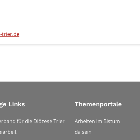
trier.de
ge Links
Themenportale
erband für die Diözese Trier
Arbeiten im Bistum
iarbeit
da sein