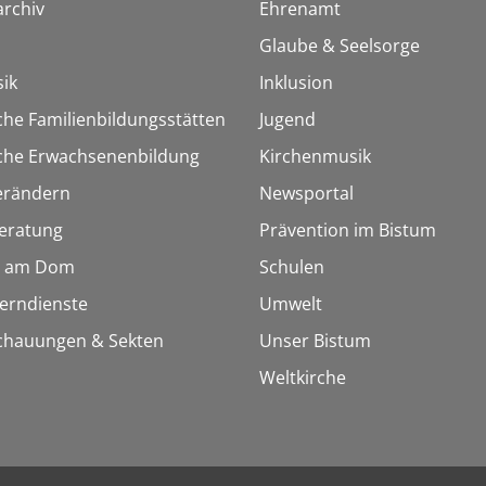
rchiv
Ehrenamt
Glaube & Seelsorge
ik
Inklusion
che Familienbildungsstätten
Jugend
sche Erwachsenenbildung
Kirchenmusik
erändern
Newsportal
eratung
Prävention im Bistum
 am Dom
Schulen
Lerndienste
Umwelt
chauungen & Sekten
Unser Bistum
Weltkirche