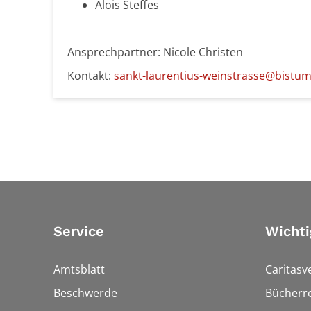
Alois Steffes
Ansprechpartner: Nicole Christen
Kontakt:
sankt-laurentius-weinstrasse@bistum-
Service
Wichti
Amtsblatt
Caritasv
Beschwerde
Bücherre